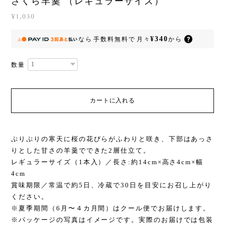
さくら羊羹 （レギュラーサイズ）
¥1,030
¥340
なら
手数料無料で
月々
から
数量
カートに入れる
ぷりぷりの寒天に桜の花びらがふわりと咲き、下部はあっさ
りとした甘さの羊羹でできた2層仕立て。
レギュラーサイズ（1本入）／長さ:約14cm×高さ4cm×幅
4cm
賞味期限／常温で約5日、冷蔵で30日を目安にお召し上がり
ください。
※夏季期間（6月〜４カ月間）はクール便でお届けします。
※パッケージの写真はイメージです。実際のお届けでは包装