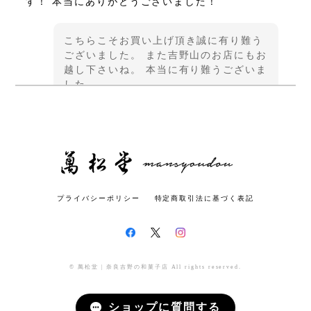
す！ 本当にありがとうございました！
こちらこそお買い上げ頂き誠に有り難う
ございました。 また吉野山のお店にもお
越し下さいね。 本当に有り難うございま
した。
さくら羊羹2本・栗羊羹1本セット（レギュラーサイズ）
2024/12/21
プライバシーポリシー
特定商取引法に基づく表記
丁寧な梱包で注文後速やかに届きました。 先日登山
で吉野を訪れた際に草もちを購入しました。 あっさ
りとした甘みで、普段はあんこ餅を食べない息子が
美味しい！と喜んでいました。 今回は帰省用に羊羹
を購入しました。 家族でいただくのが楽しみです。
© 萬松堂 | 奈良吉野の和菓子店 All rights reserved.
ありがとうございました♪
ショップに質問する