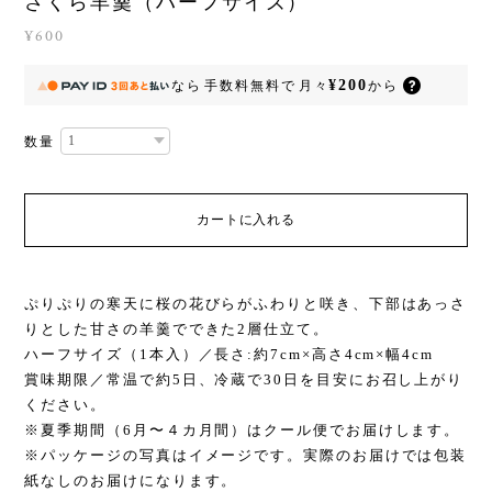
さくら羊羹（ハーフサイズ）
¥600
¥200
なら
手数料無料で
月々
から
数量
カートに入れる
ぷりぷりの寒天に桜の花びらがふわりと咲き、下部はあっさ
りとした甘さの羊羹でできた2層仕立て。
ハーフサイズ（1本入）／長さ:約7cm×高さ4cm×幅4cm
賞味期限／常温で約5日、冷蔵で30日を目安にお召し上がり
ください。
※夏季期間（6月〜４カ月間）はクール便でお届けします。
※パッケージの写真はイメージです。実際のお届けでは包装
紙なしのお届けになります。